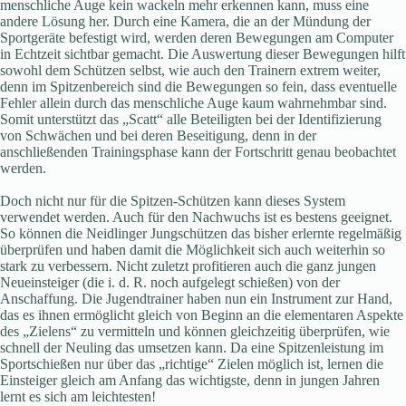
menschliche Auge kein wackeln mehr erkennen kann, muss eine
andere Lösung her. Durch eine Kamera, die an der Mündung der
Sportgeräte befestigt wird, werden deren Bewegungen am Computer
in Echtzeit sichtbar gemacht. Die Auswertung dieser Bewegungen hilft
sowohl dem Schützen selbst, wie auch den Trainern extrem weiter,
denn im Spitzenbereich sind die Bewegungen so fein, dass eventuelle
Fehler allein durch das menschliche Auge kaum wahrnehmbar sind.
Somit unterstützt das „Scatt“ alle Beteiligten bei der Identifizierung
von Schwächen und bei deren Beseitigung, denn in der
anschließenden Trainingsphase kann der Fortschritt genau beobachtet
werden.
Doch nicht nur für die Spitzen-Schützen kann dieses System
verwendet werden. Auch für den Nachwuchs ist es bestens geeignet.
So können die Neidlinger Jungschützen das bisher erlernte regelmäßig
überprüfen und haben damit die Möglichkeit sich auch weiterhin so
stark zu verbessern. Nicht zuletzt profitieren auch die ganz jungen
Neueinsteiger (die i. d. R. noch aufgelegt schießen) von der
Anschaffung. Die Jugendtrainer haben nun ein Instrument zur Hand,
das es ihnen ermöglicht gleich von Beginn an die elementaren Aspekte
des „Zielens“ zu vermitteln und können gleichzeitig überprüfen, wie
schnell der Neuling das umsetzen kann. Da eine Spitzenleistung im
Sportschießen nur über das „richtige“ Zielen möglich ist, lernen die
Einsteiger gleich am Anfang das wichtigste, denn in jungen Jahren
lernt es sich am leichtesten!