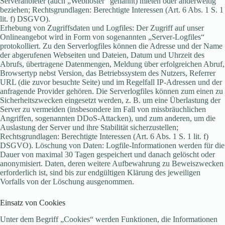
Serveranbieter (auch „Webhoster“ genannt) mieten oder anderweitig
beziehen; Rechtsgrundlagen: Berechtigte Interessen (Art. 6 Abs. 1 S. 1
lit. f) DSGVO).
Erhebung von Zugriffsdaten und Logfiles: Der Zugriff auf unser
Onlineangebot wird in Form von sogenannten „Server-Logfiles“
protokolliert. Zu den Serverlogfiles können die Adresse und der Name
der abgerufenen Webseiten und Dateien, Datum und Uhrzeit des
Abrufs, übertragene Datenmengen, Meldung über erfolgreichen Abruf,
Browsertyp nebst Version, das Betriebssystem des Nutzers, Referrer
URL (die zuvor besuchte Seite) und im Regelfall IP-Adressen und der
anfragende Provider gehören. Die Serverlogfiles können zum einen zu
Sicherheitszwecken eingesetzt werden, z. B. um eine Überlastung der
Server zu vermeiden (insbesondere im Fall von missbräuchlichen
Angriffen, sogenannten DDoS-Attacken), und zum anderen, um die
Auslastung der Server und ihre Stabilität sicherzustellen;
Rechtsgrundlagen: Berechtigte Interessen (Art. 6 Abs. 1 S. 1 lit. f)
DSGVO). Löschung von Daten: Logfile-Informationen werden für die
Dauer von maximal 30 Tagen gespeichert und danach gelöscht oder
anonymisiert. Daten, deren weitere Aufbewahrung zu Beweiszwecken
erforderlich ist, sind bis zur endgültigen Klärung des jeweiligen
Vorfalls von der Löschung ausgenommen.
Einsatz von Cookies
Unter dem Begriff „Cookies“ werden Funktionen, die Informationen