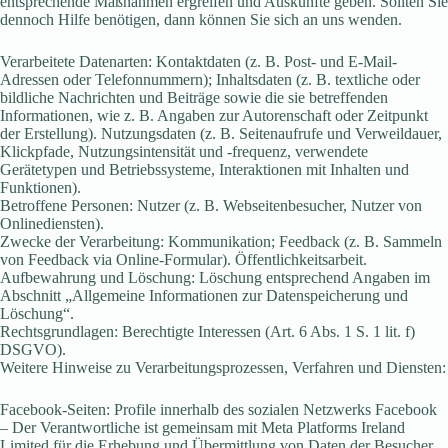
entsprechende Maßnahmen ergreifen und Auskünfte geben. Sollten Sie
dennoch Hilfe benötigen, dann können Sie sich an uns wenden.
Verarbeitete Datenarten: Kontaktdaten (z. B. Post- und E-Mail-
Adressen oder Telefonnummern); Inhaltsdaten (z. B. textliche oder
bildliche Nachrichten und Beiträge sowie die sie betreffenden
Informationen, wie z. B. Angaben zur Autorenschaft oder Zeitpunkt
der Erstellung). Nutzungsdaten (z. B. Seitenaufrufe und Verweildauer,
Klickpfade, Nutzungsintensität und -frequenz, verwendete
Gerätetypen und Betriebssysteme, Interaktionen mit Inhalten und
Funktionen).
Betroffene Personen: Nutzer (z. B. Webseitenbesucher, Nutzer von
Onlinediensten).
Zwecke der Verarbeitung: Kommunikation; Feedback (z. B. Sammeln
von Feedback via Online-Formular). Öffentlichkeitsarbeit.
Aufbewahrung und Löschung: Löschung entsprechend Angaben im
Abschnitt „Allgemeine Informationen zur Datenspeicherung und
Löschung“.
Rechtsgrundlagen: Berechtigte Interessen (Art. 6 Abs. 1 S. 1 lit. f)
DSGVO).
Weitere Hinweise zu Verarbeitungsprozessen, Verfahren und Diensten:
Facebook-Seiten: Profile innerhalb des sozialen Netzwerks Facebook
– Der Verantwortliche ist gemeinsam mit Meta Platforms Ireland
Limited für die Erhebung und Übermittlung von Daten der Besucher