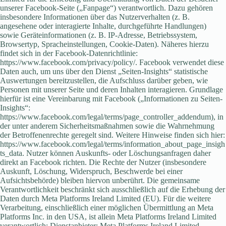
unserer Facebook-Seite („Fanpage“) verantwortlich. Dazu gehören
insbesondere Informationen über das Nutzerverhalten (z. B.
angesehene oder interagierte Inhalte, durchgeführte Handlungen)
sowie Geräteinformationen (z. B. IP-Adresse, Betriebssystem,
Browsertyp, Spracheinstellungen, Cookie-Daten). Näheres hierzu
findet sich in der Facebook-Datenrichtlinie:
https://www.facebook.com/privacy/policy/. Facebook verwendet diese
Daten auch, um uns über den Dienst „Seiten-Insights“ statistische
Auswertungen bereitzustellen, die Aufschluss darüber geben, wie
Personen mit unserer Seite und deren Inhalten interagieren. Grundlage
hierfür ist eine Vereinbarung mit Facebook („Informationen zu Seiten-
Insights“:
https://www.facebook.com/legal/terms/page_controller_addendum), in
der unter anderem Sicherheitsmaßnahmen sowie die Wahrnehmung
der Betroffenenrechte geregelt sind. Weitere Hinweise finden sich hier:
https://www.facebook.com/legal/terms/information_about_page_insigh
ts_data. Nutzer können Auskunfts- oder Löschungsanfragen daher
direkt an Facebook richten. Die Rechte der Nutzer (insbesondere
Auskunft, Löschung, Widerspruch, Beschwerde bei einer
Aufsichtsbehörde) bleiben hiervon unberührt. Die gemeinsame
Verantwortlichkeit beschränkt sich ausschließlich auf die Erhebung der
Daten durch Meta Platforms Ireland Limited (EU). Für die weitere
Verarbeitung, einschließlich einer möglichen Übermittlung an Meta
Platforms Inc. in den USA, ist allein Meta Platforms Ireland Limited
verantwortlich; Dienstanbieter: Meta Platforms Ireland Limited,