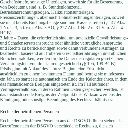
Geschäftsbriefe, sonstige Unterlagen, soweit sie für die Besteuerung
von Bedeutung sind, z. B. Stundenlohnzettel,
Betriebsabrechnungsbögen, Kalkulationsunterlagen,
Preisauszeichnungen, aber auch Lohnabrechnungsunterlagen, soweit
sie nicht bereits Buchungsbelege sind und Kassenstreifen (§ 147 Abs.
1 Nr. 2, 3, 5 i.V.m. Abs. 3 AO, § 257 Abs. 1 Nr. 2 u. 3 i.V.m. Abs. 4
HGB).
3 Jahre – Daten, die erforderlich sind, um potenzielle Gewährleistungs-
und Schadensersatzansprüche oder ähnliche vertragliche Ansprüche
und Rechte zu berücksichtigen sowie damit verbundene Anfragen zu
bearbeiten, basierend auf früheren Geschäftserfahrungen und üblichen
Branchenpraktiken, werden für die Dauer der regulären gesetzlichen
Verjährungsfrist von drei Jahren gespeichert (§§ 195, 199 BGB).
Fristbeginn mit Ablauf des Jahres: Beginnt eine Frist nicht
ausdrücklich zu einem bestimmten Datum und beträgt sie mindestens
ein Jahr, so startet sie automatisch am Ende des Kalenderjahres, in dem
das fristauslösende Ereignis eingetreten ist. Im Fall laufender
Vertragsverhältnisse, in deren Rahmen Daten gespeichert werden, ist
das fristauslösende Ereignis der Zeitpunkt des Wirksamwerdens der
Kündigung oder sonstige Beendigung des Rechtsverhältnisses.
Rechte der betroffenen Personen
Rechte der betroffenen Personen aus der DSGVO: Ihnen stehen als
Betroffene nach der DSGVO verschiedene Rechte zu, die sich