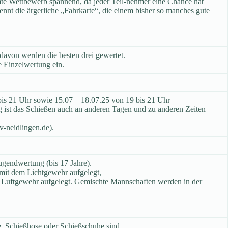
te Wettbewerb spannend, da jeder Teil-nehmer eine Chance hat
nnt die ärgerliche „Fahrkarte“, die einem bisher so manches gute
davon werden die besten drei gewertet.
e Einzelwertung ein.
 bis 21 Uhr sowie 15.07 – 18.07.25 von 19 bis 21 Uhr
g ist das Schießen auch an anderen Tagen und zu anderen Zeiten
v-neidlingen.de).
gendwertung (bis 17 Jahre).
 mit dem Lichtgewehr aufgelegt,
 Luftgewehr aufgelegt. Gemischte Mannschaften werden in der
e, Schießhose oder Schießschuhe sind