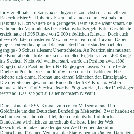
Im Viertelfinale am Samstag schlugen sie zunächst sensationell den
Rekordmeister St. Hubertus Elsen und standen damit erstmals im
Halbfinale. Dort wartete kein geringeres Team als die Mannschaft, die
während der Vorrunde das beste Mannschaftsergebnis der Geschichte
erzielt hatte (1.995 Ringe von 2.000 möglichen Ringen). Doch auch
diesen Prüfstein meisterten Max und sein Team mit Bravour. Dabei
ging es extrem knapp zu. Die ersten drei Duelle standen nach den
gängige 40 Schuss allesamt Unentschieden. An Position eins mussten
die Kontrahenten trotz ihrer sensationellen Ergebnisse von 400 Ringe
ins Stechen. Nicht viel weniger stark wurde an Position zwei (398
Ringe) und an Position drei (397 Ringe) geschossen. Nur die beiden
Duelle an Position vier und fünf wurden direkt entschieden. Hier
sicherte sich einmal Kronau und einmal München den Einzelpunkt.
Die drei Stechen gewann am Ende alle der SSV Kronau. Wobei
teilweise bis zu fünf Stechschüsse benötigt wurden, bis der Duellsieger
feststand. Das ist Sport auf aller höchstem Niveau!
Damit stand der SSV Kronau zum ersten Mal sensationell im
Goldfinale um den Deutschen Bundesliga-Meistertitel. Zwar handelt es
sich um einen nationalen Titel, doch die deutsche Luftdruck-
Bundesliga wird nicht zu unrecht als die beste Liga der Welt
bezeichnet. Schützen aus der ganzen Welt brennen darauf in
Deutschland für einen Verein an der Start gehen zu können. Darunter