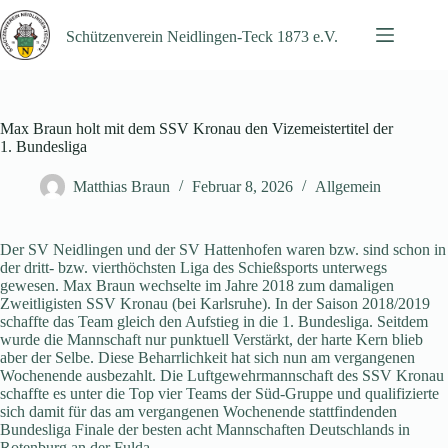
Zum
Inhalt
Schützenverein Neidlingen-Teck 1873 e.V.
springen
Max Braun holt mit dem SSV Kronau den Vizemeistertitel der
1. Bundesliga
Matthias Braun
Februar 8, 2026
Allgemein
Der SV Neidlingen und der SV Hattenhofen waren bzw. sind schon in
der dritt- bzw. vierthöchsten Liga des Schießsports unterwegs
gewesen. Max Braun wechselte im Jahre 2018 zum damaligen
Zweitligisten SSV Kronau (bei Karlsruhe). In der Saison 2018/2019
schaffte das Team gleich den Aufstieg in die 1. Bundesliga. Seitdem
wurde die Mannschaft nur punktuell Verstärkt, der harte Kern blieb
aber der Selbe. Diese Beharrlichkeit hat sich nun am vergangenen
Wochenende ausbezahlt. Die Luftgewehrmannschaft des SSV Kronau
schaffte es unter die Top vier Teams der Süd-Gruppe und qualifizierte
sich damit für das am vergangenen Wochenende stattfindenden
Bundesliga Finale der besten acht Mannschaften Deutschlands in
Rotenburg an der Fulda.